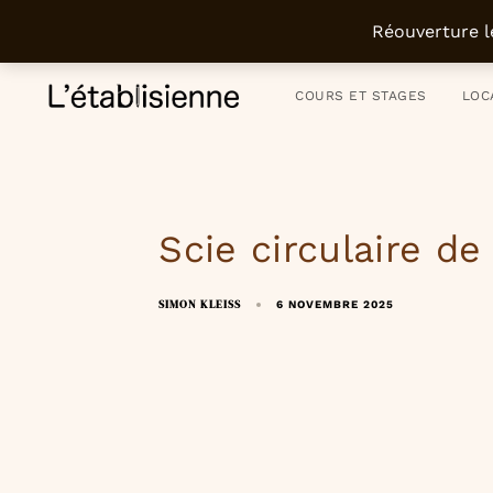
Atelier parisien depuis 2011 - Artisanat du meuble et de l’objet - Déco
Réouverture l
COURS ET STAGES
LOC
Scie circulaire de
SIMON KLEISS
6 NOVEMBRE 2025