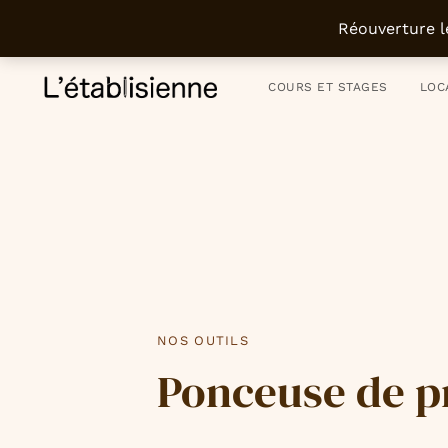
Atelier parisien depuis 2011 - Artisanat du meuble et de l’objet - Déco
Réouverture l
COURS ET STAGES
LOC
PUBLISHED
IN:
NOS OUTILS
Ponceuse de p