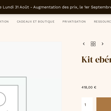
uvrir, se former et faire
01 43 46 35 
e Lundi 31 Août - Augmentation des prix, le 1er Septemb
ATION
CADEAUX ET BOUTIQUE
PRIVATISATION
RESSOUR
Kit ebé
418,00
€