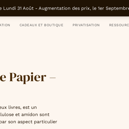
uvrir, se former et faire
01 43 46 35 
e Lundi 31 Août - Augmentation des prix, le 1er Septemb
ATION
CADEAUX ET BOUTIQUE
PRIVATISATION
RESSOUR
e Papier –
eux livres, est un
llulose et amidon sont
ar son aspect particulier