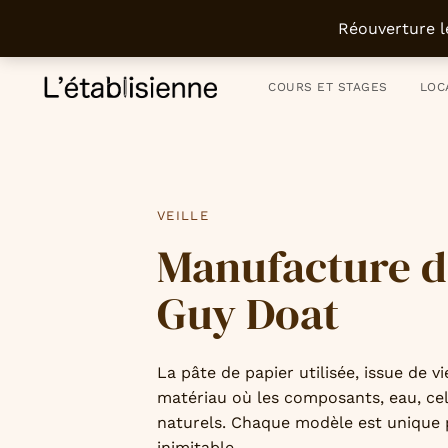
Atelier parisien depuis 2011 - Artisanat du meuble et de l’objet - Déco
Réouverture l
COURS ET STAGES
LOC
PUBLISHED
IN:
VEILLE
Manufacture d
Guy Doat
La pâte de papier utilisée, issue de vi
matériau où les composants, eau, ce
naturels. Chaque modèle est unique p
inimitable.